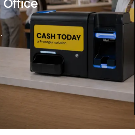
 Office
.